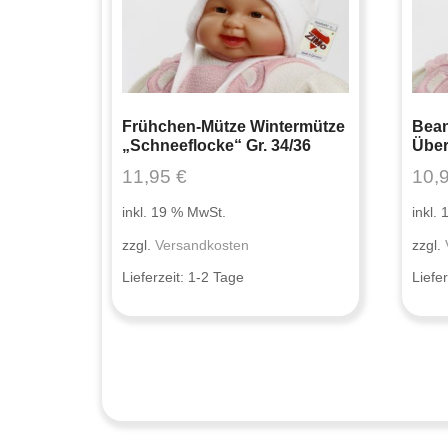
Frühchen-Mütze Wintermütze
Bean
„Schneeflocke“ Gr. 34/36
Über
11,95
€
10,
inkl. 19 % MwSt.
inkl.
zzgl.
Versandkosten
zzgl.
Lieferzeit:
1-2 Tage
Liefer