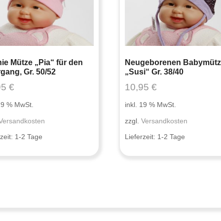
ie Mütze „Pia“ für den
Neugeborenen Babymütz
gang, Gr. 50/52
„Susi“ Gr. 38/40
95
€
10,95
€
 19 % MwSt.
inkl. 19 % MwSt.
Versandkosten
zzgl.
Versandkosten
zeit:
1-2 Tage
Lieferzeit:
1-2 Tage