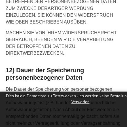
BETREFFENDER PERSONENBEZOGENER DATEN
ZUM ZWECKE DERARTIGER WERBUNG
EINZULEGEN. SIE KÖNNEN DEN WIDERSPRUCH
WIE OBEN BESCHRIEBEN AUSÜBEN.
MACHEN SIE VON IHREM WIDERSPRUCHSRECHT
GEBRAUCH, BEENDEN WIR DIE VERARBEITUNG
DER BETROFFENEN DATEN ZU
DIREKTWERBEZWECKEN.
12) Dauer der Speicherung
personenbezogener Daten
Die Dauer der Speicherung von personenbezogenen
Dies ist ein Demostore zu Testzwecken - es werden keine Bestellun
Daten bemisst sich anhand der jeweiligen gesetzlichen
Verwerfen
Aufbewahrungsfrist (z.B. handels- und steuerrechtliche
Aufbewahrungsfristen). Nach Ablauf der Frist werden die
entsprechenden Daten routinemäßig gelöscht, sofern sie
nicht mehr zur Vertragserfüllung oder Vertragsanbahnung