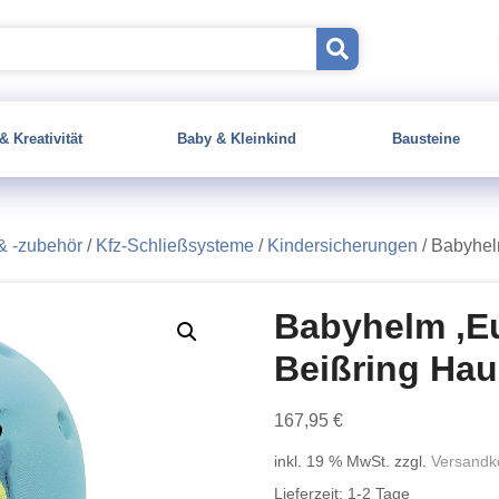
& Kreativität
Baby & Kleinkind
Bausteine
& -zubehör
/
Kfz-Schließsysteme
/
Kindersicherungen
/ Babyhel
Babyhelm ‚Eu
Beißring Ha
167,95
€
inkl. 19 % MwSt.
zzgl.
Versandk
Lieferzeit:
1-2 Tage